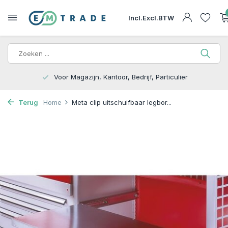
Incl.
Excl.
BTW
15.000m2 op Voorraad | Bezorgen of Afhalen
Terug
Home
Meta clip uitschuifbaar legbor...