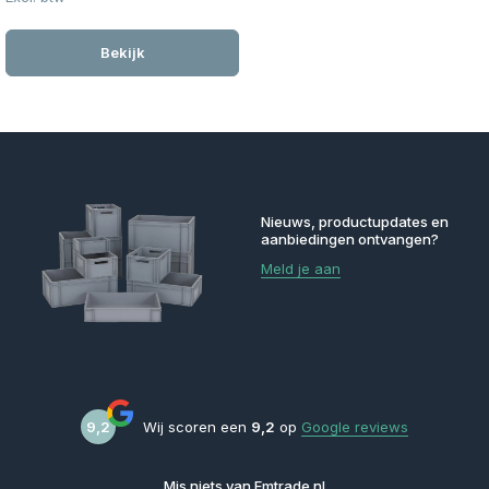
Bekijk
Nieuws, productupdates en
aanbiedingen ontvangen?
Meld je aan
9,2
Wij scoren een
9,2
op
Google reviews
Mis niets van Emtrade.nl