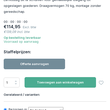
opgeslagen goederen. Draagvermogen 70 kg, montage zonder
gereedschap.
0
0
:
0
0
:
0
0
:
0
0
€114,95
Excl. btw
€139,09 incl. btw
Op bestelling leverbaar
Voorraad op aanvraag
Staffelprijzen:
Offerte aanvragen
Toevoegen aan winkelwagen
Gerelateerd / varianten:
Bezorgen in