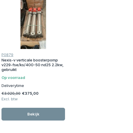
P0879
Nexis-v verticale boosterpomp
v229-fse/ks/400-50 nd25 2.2kw,
gebruikt
Op voorraad
Deliverytime
€3.020,00
€375,00
Excl. btw
Bekijk