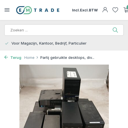
Incl.
Excl.
BTW
15.000m2 op Voorraad | Bezorgen of Afhalen
Terug
Home
Partij gebruikte desktops, div...