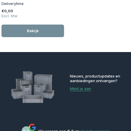
Deliverytime
€0,00
Excl. btw
Bekijk
Nieuws, productupdates en
aanbiedingen ontvangen?
Meld je aan
9,2
Wij scoren een
9,2
op
Google reviews