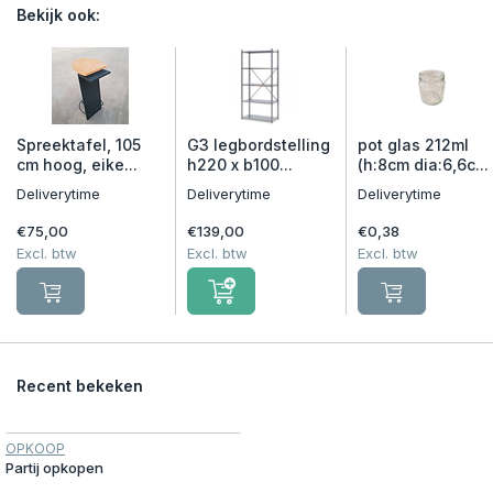
Bekijk ook:
Spreektafel, 105
G3 legbordstelling
pot glas 212ml
cm hoog, eike...
h220 x b100...
(h:8cm dia:6,6c...
Deliverytime
Deliverytime
Deliverytime
€75,00
€139,00
€0,38
Excl. btw
Excl. btw
Excl. btw
Recent bekeken
OPKOOP
Partij opkopen