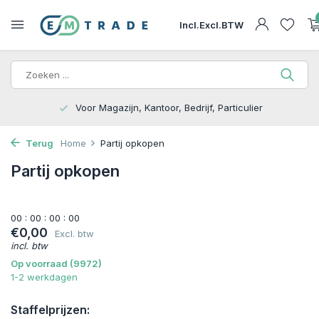
Incl.
Excl.
BTW
Voor Magazijn, Kantoor, Bedrijf, Particulier
Terug
Home
Partij opkopen
Partij opkopen
0
0
:
0
0
:
0
0
:
0
0
€0,00
Excl. btw
incl. btw
Op voorraad (9972)
1-2 werkdagen
Staffelprijzen: