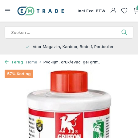
Incl.
Excl.
BTW
15.000m2 op Voorraad | Bezorgen of Afhalen
Terug
Home
Pvc-lijm, druk/evac. gel griff...
57% Korting