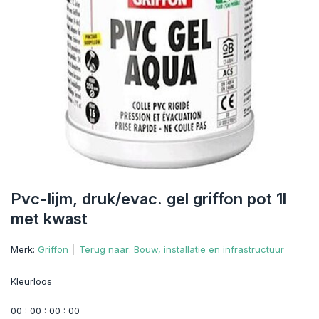
Pvc-lijm, druk/evac. gel griffon pot 1l
met kwast
Merk:
Griffon
Terug naar: Bouw, installatie en infrastructuur
Kleurloos
0
0
:
0
0
:
0
0
:
0
0