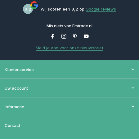
9,2
Wij scoren een
9,2
op
Google reviews
Mis niets van Emtrade.nl
Meld je aan voor onze nieuwsbrief
Klantenservice
Uw account
Informatie
Contact