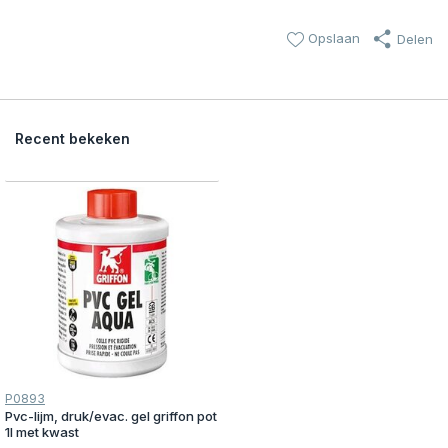
Opslaan
Delen
Recent bekeken
P0893
Pvc-lijm, druk/evac. gel griffon pot
1l met kwast