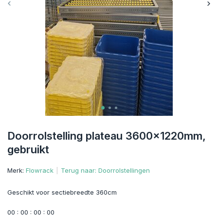
Doorrolstelling plateau 3600x1220mm,
gebruikt
Merk:
Flowrack
Terug naar: Doorrolstellingen
Geschikt voor sectiebreedte 360cm
0
0
:
0
0
:
0
0
:
0
0