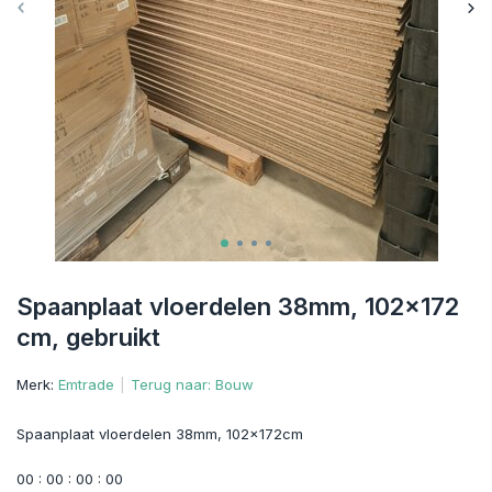
Spaanplaat vloerdelen 38mm, 102x172
cm, gebruikt
Merk:
Emtrade
Terug naar: Bouw
Spaanplaat vloerdelen 38mm, 102x172cm
0
0
:
0
0
:
0
0
:
0
0