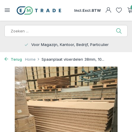
Incl.
Excl.
BTW
15.000m2 op Voorraad | Bezorgen of Afhalen
Terug
Home
Spaanplaat vloerdelen 38mm, 10...