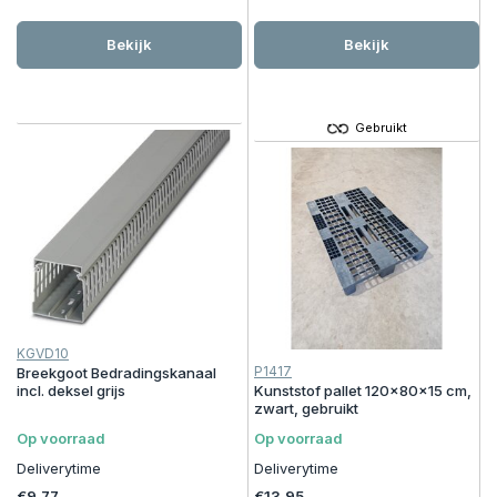
Bekijk
Bekijk
Gebruikt
KGVD10
P1417
Breekgoot Bedradingskanaal
incl. deksel grijs
Kunststof pallet 120x80x15 cm,
zwart, gebruikt
Op voorraad
Op voorraad
Deliverytime
Deliverytime
€9,77
€13,95