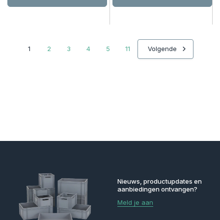
1
2
3
4
5
11
Volgende
Nieuws, productupdates en
aanbiedingen ontvangen?
Meld je aan