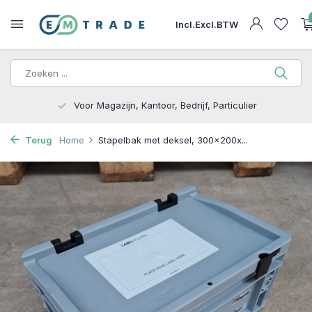
Incl.
Excl.
BTW
iculier
15.000m2 op Voorraad | Bezorgen of Af
Terug
Home
Stapelbak met deksel, 300x200x...