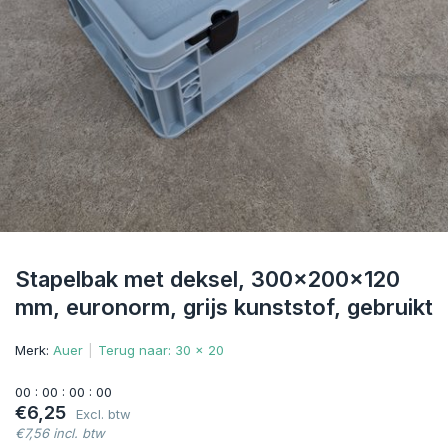
Stapelbak met deksel, 300x200x120
mm, euronorm, grijs kunststof, gebruikt
Merk:
Auer
Terug naar: 30 x 20
0
0
:
0
0
:
0
0
:
0
0
€6,25
Excl. btw
€7,56 incl. btw