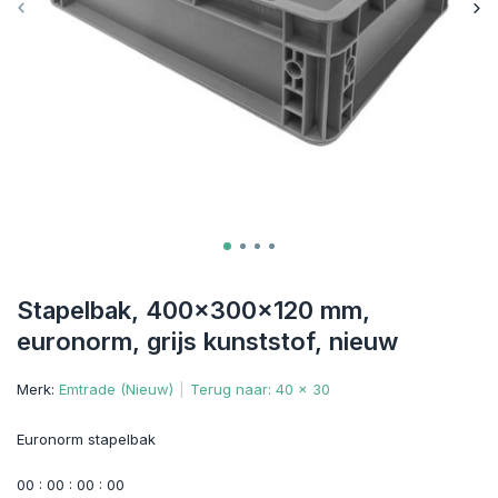
Stapelbak, 400x300x120 mm,
euronorm, grijs kunststof, nieuw
Merk:
Emtrade (Nieuw)
Terug naar: 40 x 30
Euronorm stapelbak
0
0
:
0
0
:
0
0
:
0
0