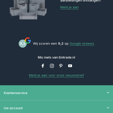
aanbiedingen ontvangen?
Meld je aan
9,2
Wij scoren een
9,2
op
Google reviews
Mis niets van Emtrade.nl
Meld je aan voor onze nieuwsbrief
Klantenservice
Uw account