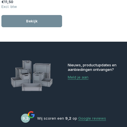
€11,50
Excl. btw
Bekijk
Nieuws, productupdates en
aanbiedingen ontvangen?
Meld je aan
9,2
Wij scoren een
9,2
op
Google reviews