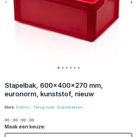
Stapelbak, 600x400x270 mm,
euronorm, kunststof, nieuw
Merk:
Embox
Terug naar: Stapelbakken
0
0
:
0
0
:
0
0
:
0
0
Maak een keuze: