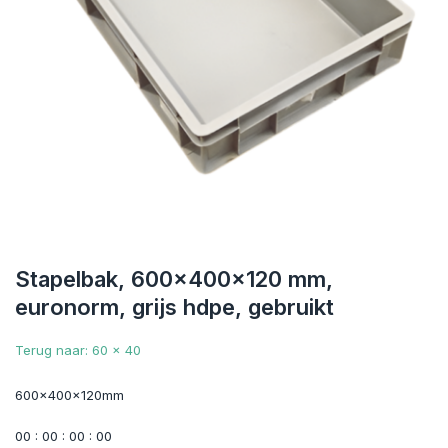
Stapelbak, 600x400x120 mm,
euronorm, grijs hdpe, gebruikt
Terug naar: 60 x 40
600x400x120mm
0
0
:
0
0
:
0
0
:
0
0