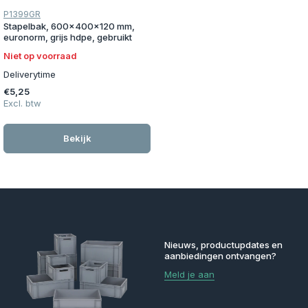
P1399GR
Stapelbak, 600x400x120 mm,
euronorm, grijs hdpe, gebruikt
Niet op voorraad
Deliverytime
€5,25
Excl. btw
Bekijk
Nieuws, productupdates en
aanbiedingen ontvangen?
Meld je aan