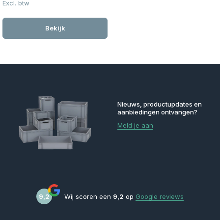
Excl. btw
Bekijk
Nieuws, productupdates en
aanbiedingen ontvangen?
Meld je aan
9,2
Wij scoren een
9,2
op
Google reviews