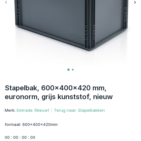
Stapelbak, 600x400x420 mm,
euronorm, grijs kunststof, nieuw
Merk:
Emtrade (Nieuw)
Terug naar: Stapelbakken
formaat: 600x400x420mm
0
0
:
0
0
:
0
0
:
0
0