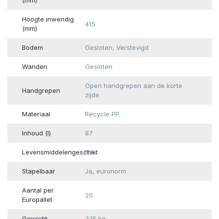
(mm)
Hoogte inwendig
415
(mm)
Bodem
Gesloten, Verstevigd
Wanden
Gesloten
Open handgrepen aan de korte
Handgrepen
zijde
Materiaal
Recycle PP
Inhoud (l)
87
Levensmiddelengeschikt
Nee
Stapelbaar
Ja, euronorm
Aantal per
20
Europallet
Gewicht
3.15 kg