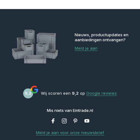
Nieuws, productupdates en
aanbiedingen ontvangen?
Meld je aan
9,2
Wij scoren een
9,2
op
Google reviews
Mis niets van Emtrade.nl
Meld je aan voor onze nieuwsbrief