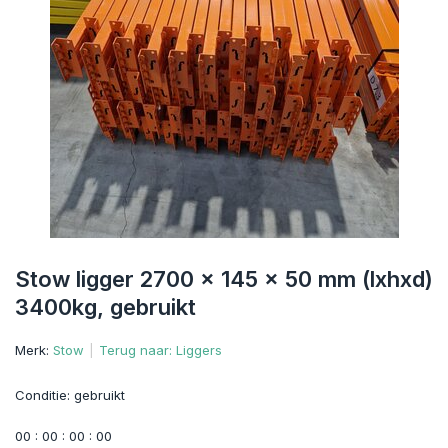
Stow ligger 2700 x 145 x 50 mm (lxhxd)
3400kg, gebruikt
Merk:
Stow
Terug naar: Liggers
Conditie: gebruikt
0
0
:
0
0
:
0
0
:
0
0