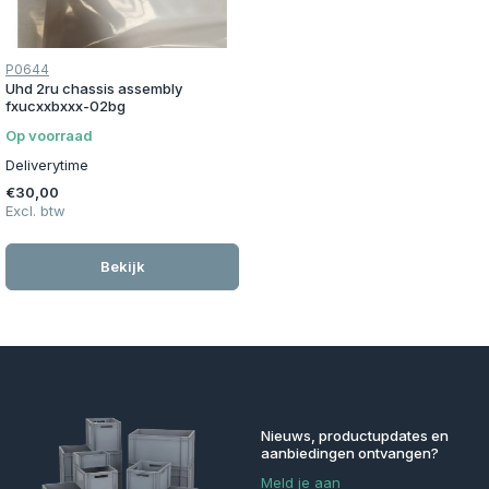
P0644
Uhd 2ru chassis assembly
fxucxxbxxx-02bg
Op voorraad
Deliverytime
€30,00
Excl. btw
Bekijk
Nieuws, productupdates en
aanbiedingen ontvangen?
Meld je aan