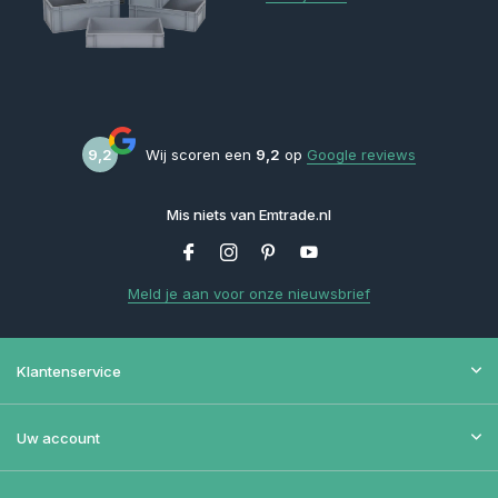
9,2
Wij scoren een
9,2
op
Google reviews
Mis niets van Emtrade.nl
Meld je aan voor onze nieuwsbrief
Klantenservice
Uw account