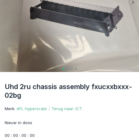
Uhd 2ru chassis assembly fxucxxbxxx-
02bg
Merk:
AFL Hyperscale
Terug naar: ICT
Nieuw in doos
0
0
:
0
0
:
0
0
:
0
0