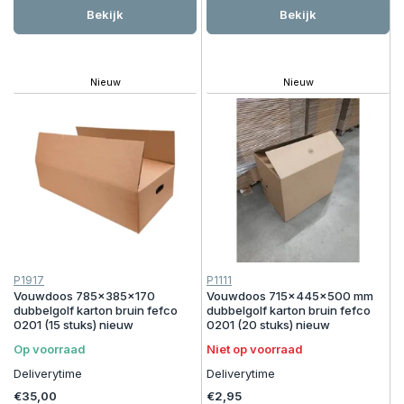
Bekijk
Bekijk
Nieuw
Nieuw
P1917
P1111
Vouwdoos 785x385x170
Vouwdoos 715x445x500 mm
dubbelgolf karton bruin fefco
dubbelgolf karton bruin fefco
0201 (15 stuks) nieuw
0201 (20 stuks) nieuw
Op voorraad
Niet op voorraad
Deliverytime
Deliverytime
€35,00
€2,95