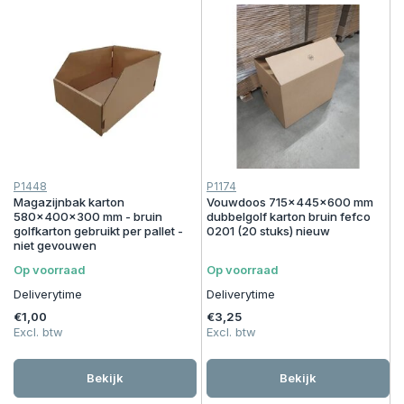
P1448
P1174
Magazijnbak karton
Vouwdoos 715x445x600 mm
580x400x300 mm - bruin
dubbelgolf karton bruin fefco
golfkarton gebruikt per pallet -
0201 (20 stuks) nieuw
niet gevouwen
Op voorraad
Op voorraad
Deliverytime
Deliverytime
€1,00
€3,25
Excl. btw
Excl. btw
Bekijk
Bekijk