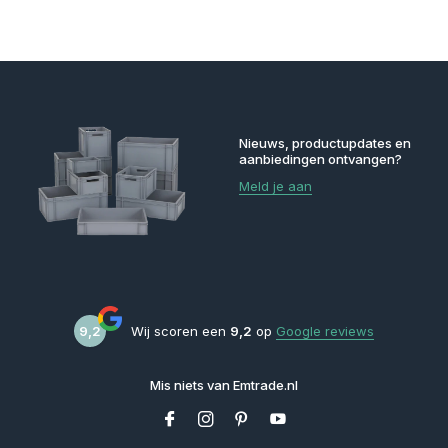
Nieuws, productupdates en
aanbiedingen ontvangen?
Meld je aan
9,2
Wij scoren een
9,2
op
Google reviews
Mis niets van Emtrade.nl