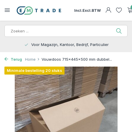
Incl.
Excl.
BTW
15.000m2 op Voorraad | Bezorgen of Afhalen
Terug
Home
Vouwdoos 715x445x500 mm dubbel...
Minimale bestelling 20 stuks