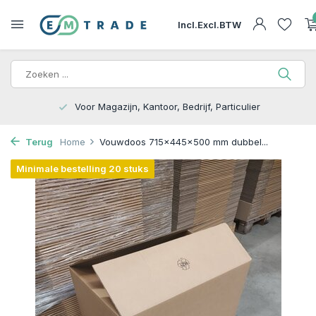
Incl.
Excl.
BTW
15.000m2 op Voorraad | Bezorgen of Afhalen
Terug
Home
Vouwdoos 715x445x500 mm dubbel...
Minimale bestelling 20 stuks