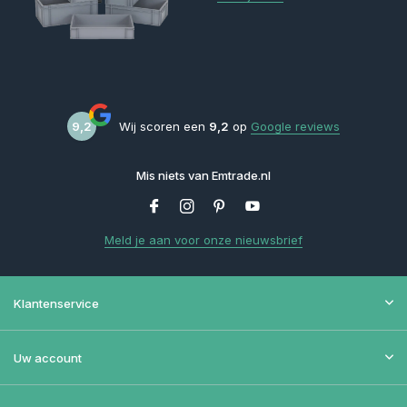
9,2
Wij scoren een
9,2
op
Google reviews
Mis niets van Emtrade.nl
Meld je aan voor onze nieuwsbrief
Klantenservice
Uw account