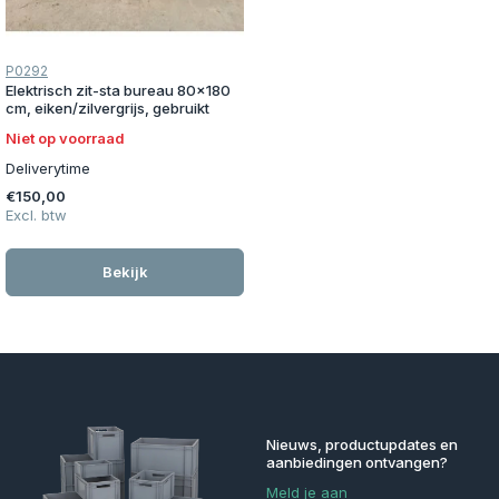
P0292
Elektrisch zit-sta bureau 80x180
cm, eiken/zilvergrijs, gebruikt
Niet op voorraad
Deliverytime
€150,00
Excl. btw
Bekijk
Nieuws, productupdates en
aanbiedingen ontvangen?
Meld je aan