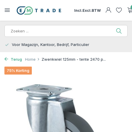
Incl.
Excl.
BTW
15.000m2 op Voorraad | Bezorgen of Afhalen
Terug
Home
Zwenkwiel 125mm - tente 2470 p...
75% Korting