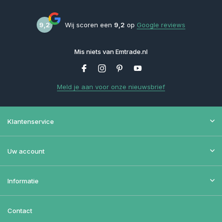
9,2
Wij scoren een
9,2
op
Google reviews
Mis niets van Emtrade.nl
Meld je aan voor onze nieuwsbrief
Klantenservice
Uw account
Informatie
Contact