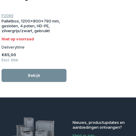
P2089
Palletbox, 1200x800x790 mm,
gesloten, 4 poten, HD-PE,
zilvergrijs/zwart, gebruikt
Niet op voorraad
Deliverytime
€85,00
Excl. btw
Bekijk
Nieuws, productupdates en
aanbiedingen ontvangen?
Meld je aan