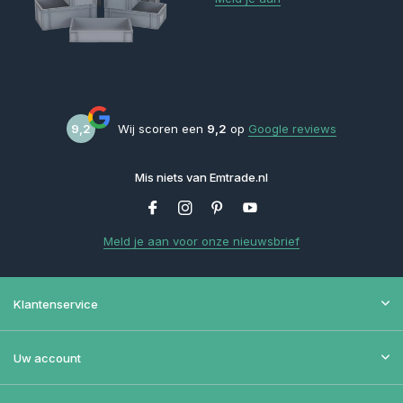
9,2
Wij scoren een
9,2
op
Google reviews
Mis niets van Emtrade.nl
Meld je aan voor onze nieuwsbrief
Klantenservice
Uw account