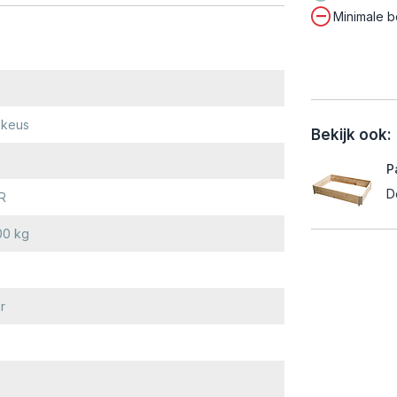
Minimale b
-keus
Bekijk ook:
P
D
UR
00 kg
r