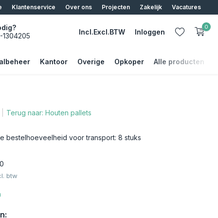
e
Klantenservice
Over ons
Projecten
Zakelijk
Vacatures
odig?
0
Incl.
Excl.
BTW
Inloggen
5-1304205
albeheer
Kantoor
Overige
Opkoper
Alle producten
Terug naar: Houten pallets
Account aanmaken
Account aanmaken
le bestelhoeveelheid voor transport: 8 stuks
0
l. btw
n
n: