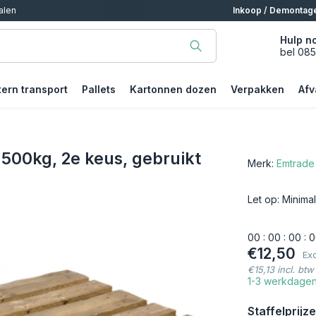
alen
Inkoop / Demontag
Hulp n
bel 08
tern transport
Pallets
Kartonnen dozen
Verpakken
Afv
500kg, 2e keus, gebruikt
Merk:
Emtrade
Let op: Minima
0
0
:
0
0
:
0
0
:
0
€12,50
Exc
€15,13 incl. btw
1-3 werkdage
Staffelprijze