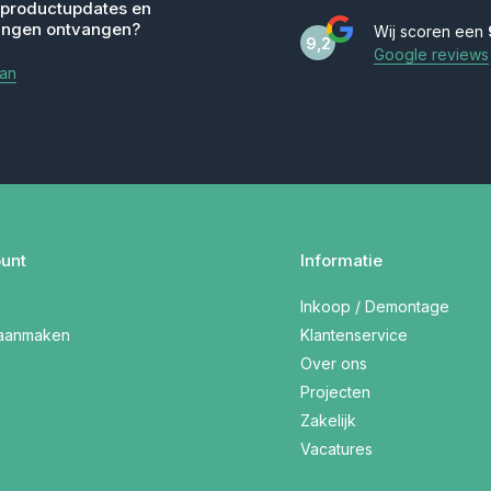
 productupdates en
ingen ontvangen?
Wij scoren een
9,2
Google reviews
aan
unt
Informatie
Inkoop / Demontage
 aanmaken
Klantenservice
Over ons
Projecten
Zakelijk
Vacatures