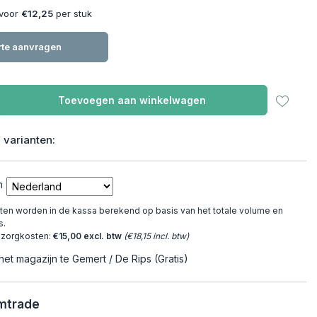
 voor
€12,25
per stuk
rte aanvragen
Toevoegen aan winkelwagen
 varianten:
n
en worden in de kassa berekend op basis van het totale volume en
s.
ezorgkosten:
€15,00 excl. btw
(€18,15 incl. btw)
het magazijn te Gemert / De Rips (Gratis)
Emtrade