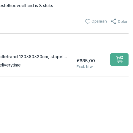
estelhoeveelheid is 8 stuks
Opslaan
Delen
alletrand 120x80x20cm, stapel...
€685,00
eliverytime
Excl. btw