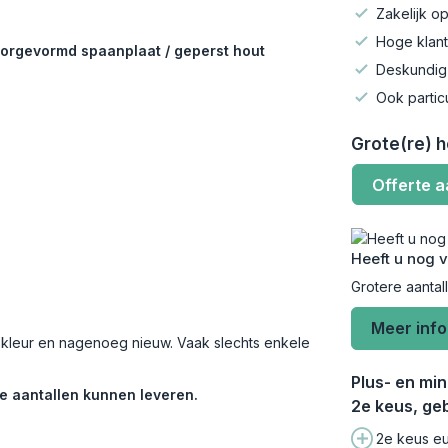
Zakelijk op
Hoge klant
orgevormd spaanplaat / geperst hout
Deskundig
Ook partic
Grote(re) 
Offerte 
Heeft u nog 
Grotere aantal
Meer inf
n kleur en nagenoeg nieuw. Vaak slechts enkele
Plus- en mi
e aantallen kunnen leveren.
2e keus, geb
2e keus eu