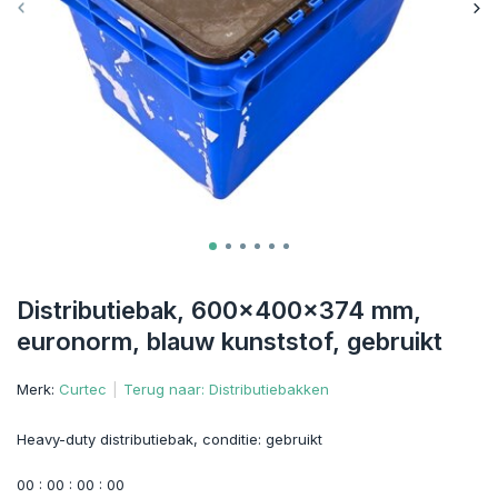
Distributiebak, 600x400x374 mm,
euronorm, blauw kunststof, gebruikt
Merk:
Curtec
Terug naar: Distributiebakken
Heavy-duty distributiebak, conditie: gebruikt
0
0
:
0
0
:
0
0
:
0
0