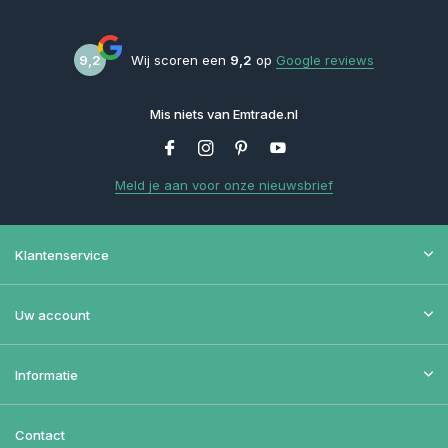
9,2
Wij scoren een
9,2
op
Google reviews
Mis niets van Emtrade.nl
Meld je aan voor onze nieuwsbrief
Klantenservice
Uw account
Informatie
Contact