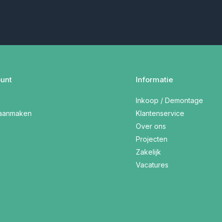
unt
Informatie
Inkoop / Demontage
 aanmaken
Klantenservice
Over ons
Projecten
Zakelijk
Vacatures