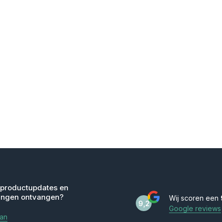
 productupdates en
ingen ontvangen?
Wij scoren een
9,2
Google reviews
aan