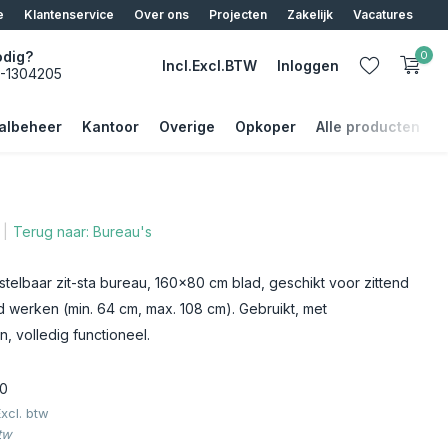
e
Klantenservice
Over ons
Projecten
Zakelijk
Vacatures
odig?
0
Incl.
Excl.
BTW
Inloggen
5-1304205
albeheer
Kantoor
Overige
Opkoper
Alle producten
Terug naar: Bureau's
Account aanmaken
Account aanmaken
telbaar zit-sta bureau, 160x80 cm blad, geschikt voor zittend
 werken (min. 64 cm, max. 108 cm). Gebruikt, met
, volledig functioneel.
0
Excl. btw
tw