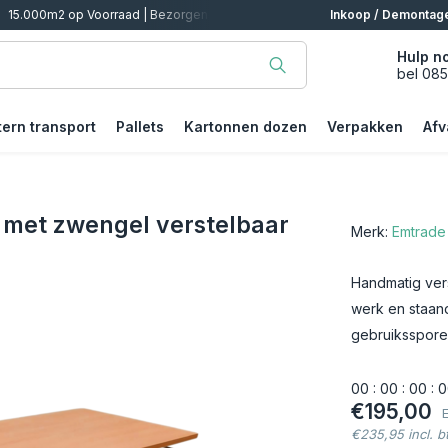
alen
Inkoop / Demontag
Hulp n
bel 08
tern transport
Pallets
Kartonnen dozen
Verpakken
Afv
 met zwengel verstelbaar
Merk:
Emtrade
Handmatig vers
werk en staand
gebruikssporen
0
0
:
0
0
:
0
0
:
0
€195,00
€235,95 incl. b