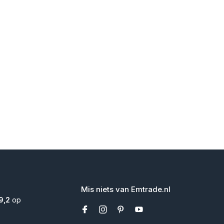
Mis niets van Emtrade.nl
9,2
op