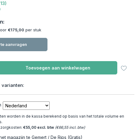
13)
n
n:
voor
€175,00
per stuk
rte aanvragen
Toevoegen aan winkelwagen
 varianten:
n
en worden in de kassa berekend op basis van het totale volume en
s.
ezorgkosten:
€55,00 excl. btw
(€66,55 incl. btw)
het magazijn te Gemert / De Rips (Gratis)