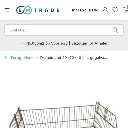
Incl.
Excl.
BTW
15.000m2 op Voorraad | Bezorgen of Afhalen
Terug
Home
Draadmand 90x70x40 cm, gegalva...