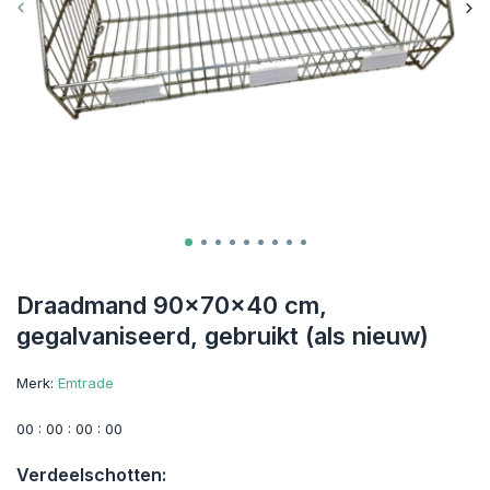
Draadmand 90x70x40 cm,
gegalvaniseerd, gebruikt (als nieuw)
Merk:
Emtrade
0
0
:
0
0
:
0
0
:
0
0
Verdeelschotten: