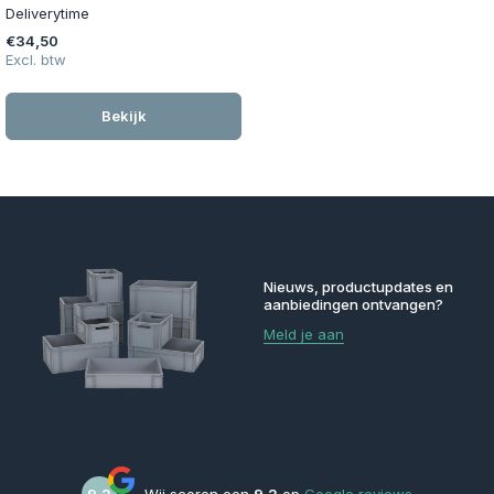
Deliverytime
€34,50
Excl. btw
Bekijk
Nieuws, productupdates en
aanbiedingen ontvangen?
Meld je aan
9,2
Wij scoren een
9,2
op
Google reviews