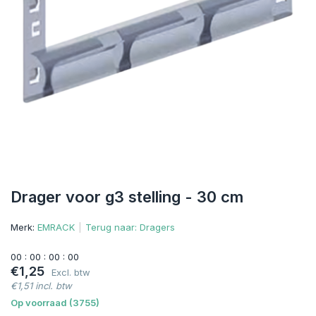
Drager voor g3 stelling - 30 cm
Merk:
EMRACK
Terug naar: Dragers
0
0
:
0
0
:
0
0
:
0
0
€1,25
Excl. btw
€1,51 incl. btw
Op voorraad (3755)