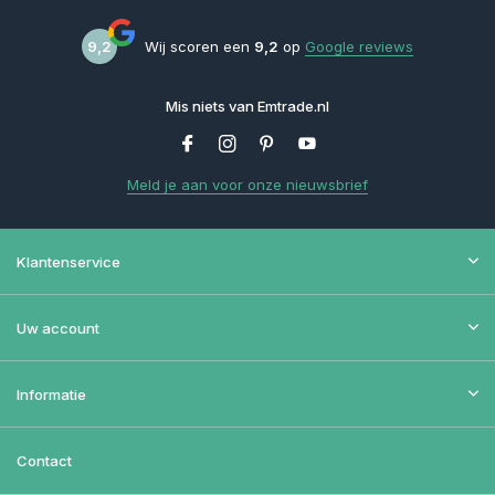
9,2
Wij scoren een
9,2
op
Google reviews
Mis niets van Emtrade.nl
Meld je aan voor onze nieuwsbrief
Klantenservice
Uw account
Informatie
Contact