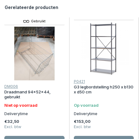
Gerelateerde producten
Gebruikt
P0421
DM006
G3 legbordstelling h250 x b130
Draadmand 94x52x44,
x d50 cm
gebruikt
Niet op voorraad
Op voorraad
Deliverytime
Deliverytime
€32,50
€153,00
Excl. btw
Excl. btw