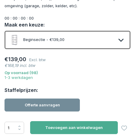
omgeving (garage, zolder, kelder, etc).
0
0
:
0
0
:
0
0
:
0
0
Maak een keuze:
Beginsectie - €139,00
€139,00
Excl. btw
€168,19 incl. btw
Op voorraad (98)
1-3 werkdagen
Staffelprijzen:
Offerte aanvragen
Toevoegen aan winkelwagen