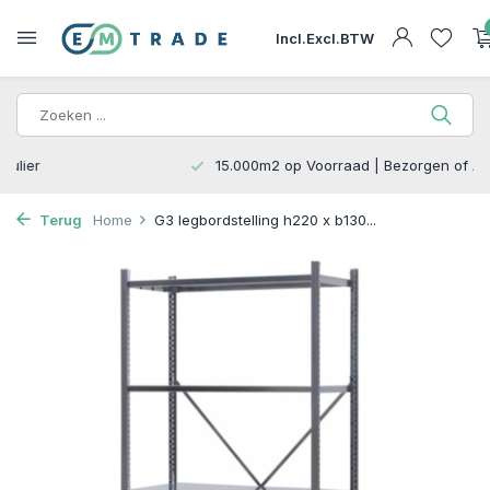
Incl.
Excl.
BTW
15.000m2 op Voorraad | Bezorgen of Afhalen
Terug
Home
G3 legbordstelling h220 x b130...