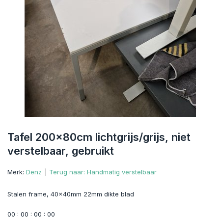
Tafel 200x80cm lichtgrijs/grijs, niet
verstelbaar, gebruikt
Merk:
Denz
Terug naar: Handmatig verstelbaar
Stalen frame, 40x40mm 22mm dikte blad
0
0
:
0
0
:
0
0
:
0
0