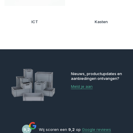
ICT
Kasten
Nieuws, productupdates en
aanbiedingen ontvangen?
Meld je aan
9,2
Wij scoren een
9,2
op
Google reviews