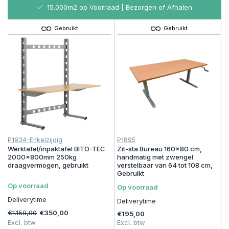
15.000m2 op Voorraad | Bezorgen of Afhalen
Gebruikt
Gebruikt
P1934-Enkelzijdig
P1895
Werktafel/inpaktafel BITO-TEC
Zit-sta Bureau 160x80 cm,
2000x800mm 250kg
handmatig met zwengel
draagvermogen, gebruikt
verstelbaar van 64 tot 108 cm,
Gebruikt
Op voorraad
Op voorraad
Deliverytime
Deliverytime
€1.150,00
€350,00
€195,00
Excl. btw
Excl. btw