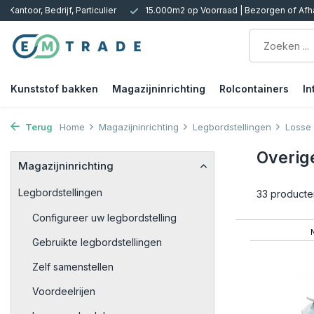
 Kantoor, Bedrijf, Particulier
15.000m2 op Voorraad | Bezorgen of Afh
Kunststof bakken
Magazijninrichting
Rolcontainers
In
Terug
Home
Magazijninrichting
Legbordstellingen
Losse
Overig
Magazijninrichting
Legbordstellingen
33 producte
Configureer uw legbordstelling
Gebruikte legbordstellingen
Zelf samenstellen
Voordeelrijen