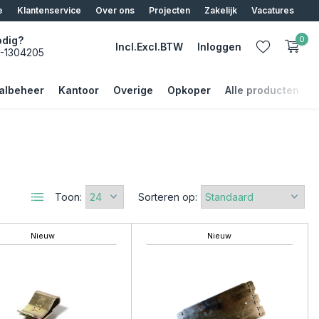
e
Klantenservice
Over ons
Projecten
Zakelijk
Vacatures
odig?
0
Incl.
Excl.
BTW
Inloggen
5-1304205
albeheer
Kantoor
Overige
Opkoper
Alle producten
Account aanmaken
Account aanmaken
Toon:
Sorteren op:
Nieuw
Nieuw