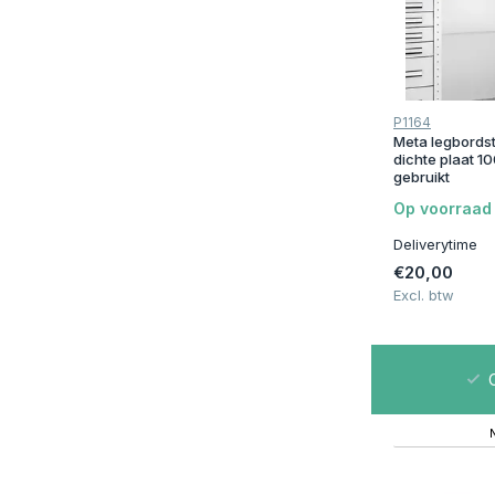
Magazijnwagens
Conditie
P1164
Gebruikt
(9)
Meta legbords
dichte plaat 1
Nieuw
(23)
gebruikt
Op voorraad
Diepte
Deliverytime
20 cm
(1)
€20,00
Excl. btw
30 cm
(2)
40 cm
(3)
00m2 op Voorraad | Bezorgen of Afhalen
C
50 cm
(3)
60 cm
(2)
70 cm
(1)