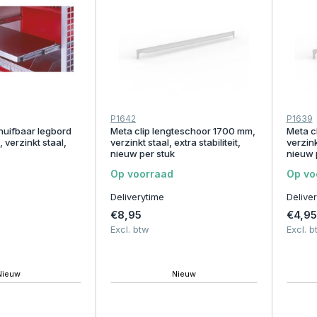
P1642
P1639
chuifbaar legbord
Meta clip lengteschoor 1700 mm,
Meta c
verzinkt staal,
verzinkt staal, extra stabiliteit,
verzinkt
nieuw per stuk
nieuw 
Op voorraad
Op vo
Deliverytime
Delive
€8,95
€4,95
Excl. btw
Excl. b
Nieuw
Nieuw