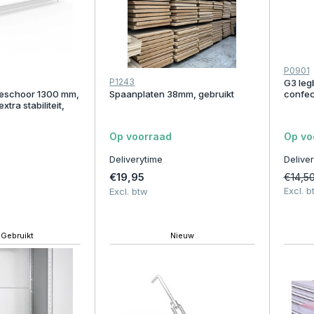
P0901
P1243
G3 legb
gteschoor 1300 mm,
Spaanplaten 38mm, gebruikt
confec
xtra stabiliteit,
Op voorraad
Op vo
Deliverytime
Delive
€19,95
€14,5
Excl. b
Excl. btw
Gebruikt
Nieuw