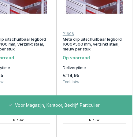
P1696
lip uitschuifbaar legbord
Meta clip uitschuifbaar legbord
00 mm, verzinkt staal,
1000x500 mm, verzinkt staal,
per stuk
nieuw per stuk
orraad
Op voorraad
rytime
Deliverytime
95
€114,95
tw
Excl. btw
Voor Magazijn, Kantoor, Bedrijf, Particulier
Nieuw
Nieuw