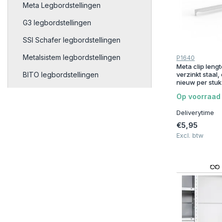
Meta Legbordstellingen
G3 legbordstellingen
SSI Schafer legbordstellingen
Metalsistem legbordstellingen
P1640
Meta clip len
verzinkt staal, e
BITO legbordstellingen
nieuw per stuk
Bakkenstellingen en -kasten
Op voorraad
Palletstellingen
Deliverytime
€5,95
Grootvakstellingen
Excl. btw
Entresolvloeren
Werkbanken en paktafels
Stapelrekken
Draadmanden
Doorrolstellingen