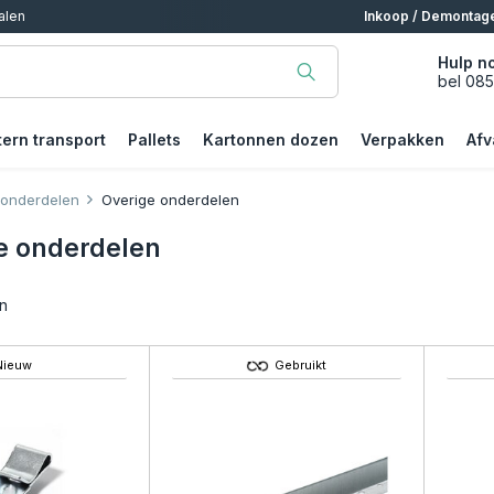
alen
Inkoop / Demontag
Hulp n
bel 08
tern transport
Pallets
Kartonnen dozen
Verpakken
Afv
 onderdelen
Overige onderdelen
e onderdelen
n
Nieuw
Gebruikt