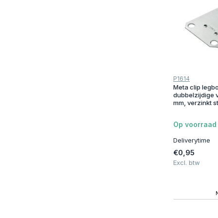
115 cm
(1)
130 cm
(3)
Model - Type
BITO
(1)
P1614
Meta clip legbo
Meta Clip
(24)
dubbelzijdige 
mm, verzinkt s
Kleur
Op voorraad
Wit
(2)
Deliverytime
Goud
(1)
€0,95
Excl. btw
Zilver
(21)
Materiaal
Kunststof (algemeen)
(2)