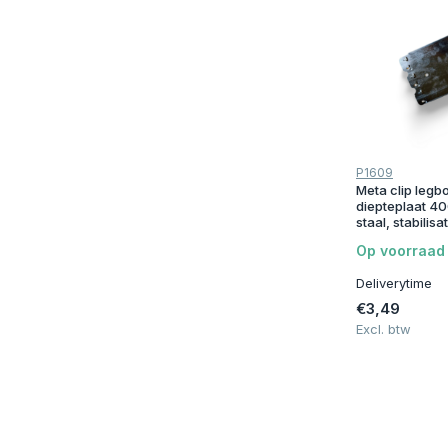
Staal
(21)
Verzinkt / gegalvaniseerd staal
(20)
Metaal
(3)
Hout
(1)
Merken
P1609
Meta clip legbo
Prijs
diepteplaat 40
staal, stabilisa
Op voorraad
Deliverytime
€3,49
Excl. btw