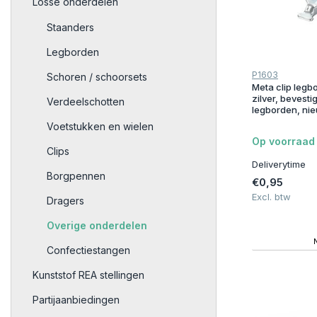
Losse onderdelen
Staanders
Legborden
P1603
Schoren / schoorsets
Meta clip legbo
zilver, bevesti
Verdeelschotten
legborden, ni
Voetstukken en wielen
Op voorraad
Clips
Deliverytime
Borgpennen
€0,95
Excl. btw
Dragers
Overige onderdelen
Confectiestangen
Kunststof REA stellingen
Partijaanbiedingen