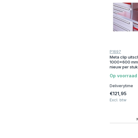
80 cm
(2)
90 cm
(1)
100 cm
(1)
110 cm
(1)
120 cm
(1)
P1697
Stelling hoogte
Meta clip uits
1000x600 mm, 
nieuw per stuk
200 cm
(1)
Op voorraad
220 cm
(1)
Deliverytime
250 cm
(1)
€121,95
Excl. btw
300 cm
(1)
Stelling breedte (sectie)
85 cm
(1)
100 cm
(5)