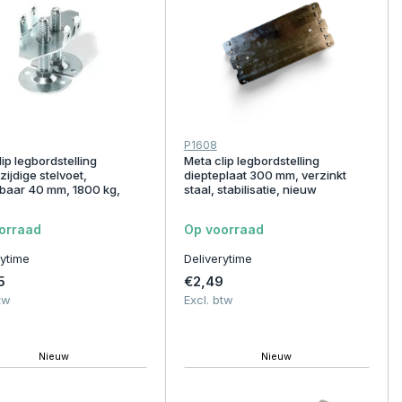
P1608
ip legbordstelling
Meta clip legbordstelling
ijdige stelvoet,
diepteplaat 300 mm, verzinkt
lbaar 40 mm, 1800 kg,
staal, stabilisatie, nieuw
orraad
Op voorraad
rytime
Deliverytime
5
€2,49
tw
Excl. btw
Nieuw
Nieuw