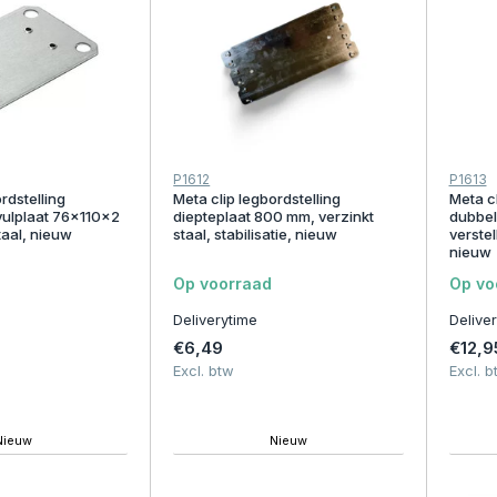
P1612
P1613
rdstelling
Meta clip legbordstelling
Meta cl
vulplaat 76x110x2
diepteplaat 800 mm, verzinkt
dubbelz
taal, nieuw
staal, stabilisatie, nieuw
verste
nieuw
Op voorraad
Op vo
Deliverytime
Delive
€6,49
€12,9
Excl. btw
Excl. b
Nieuw
Nieuw