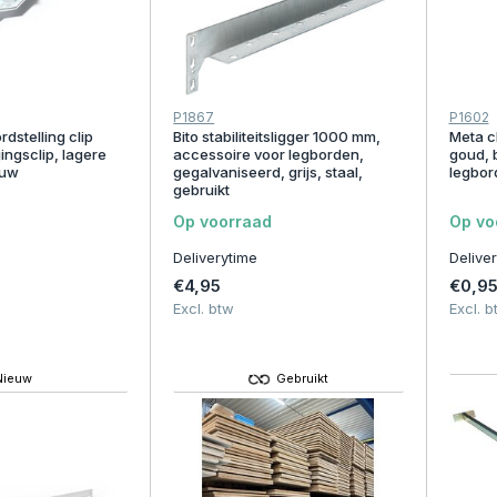
P1867
P1602
rdstelling clip
Bito stabiliteitsligger 1000 mm,
Meta cl
gingsclip, lagere
accessoire voor legborden,
goud, 
euw
gegalvaniseerd, grijs, staal,
legbor
gebruikt
Op voorraad
Op vo
Deliverytime
Delive
€4,95
€0,9
Excl. btw
Excl. b
Nieuw
Gebruikt