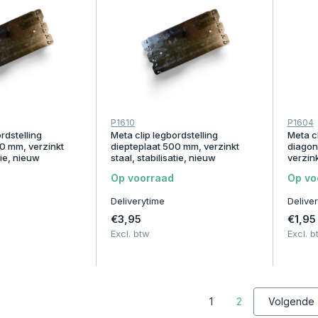
P1610
P1604
rdstelling
Meta clip legbordstelling
Meta cl
0 mm, verzinkt
diepteplaat 500 mm, verzinkt
diagon
tie, nieuw
staal, stabilisatie, nieuw
verzink
Op voorraad
Op vo
Deliverytime
Delive
€3,95
€1,95
Excl. btw
Excl. b
1
2
Volgende