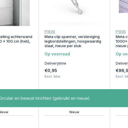
P1649
P1695
telling achterwand
Meta clip spanner, versteviging
Meta c
00 x 100 cm (hxb),
legbordstellingen, hoogwaardig
1000x4
staal, nieuw per stuk
nieuw 
Op voorraad
Op vo
Deliverytime
Delive
€0,95
€96,
Excl. btw
Excl. b
irculair en bewust inrichten (gebruikt en nieuw)
Nieuw
Nieuw