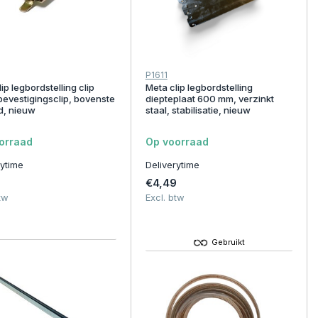
P1611
ip legbordstelling clip
Meta clip legbordstelling
bevestigingsclip, bovenste
diepteplaat 600 mm, verzinkt
d, nieuw
staal, stabilisatie, nieuw
orraad
Op voorraad
rytime
Deliverytime
5
€4,49
tw
Excl. btw
Gebruikt