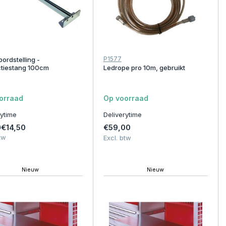
P1577
ordstelling -
tiestang 100cm
Ledrope pro 10m, gebruikt
orraad
Op voorraad
rytime
Deliverytime
€14,50
€59,00
0
tw
Excl. btw
Nieuw
Nieuw