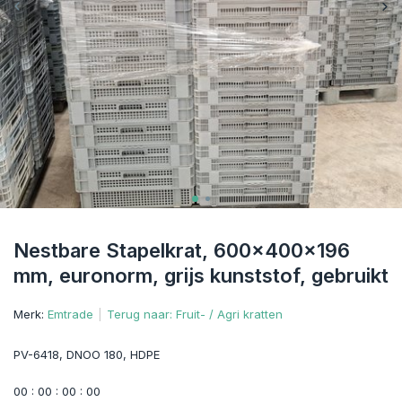
Nestbare Stapelkrat, 600x400x196
mm, euronorm, grijs kunststof, gebruikt
Merk:
Emtrade
Terug naar: Fruit- / Agri kratten
PV-6418, DNOO 180, HDPE
0
0
:
0
0
:
0
0
:
0
0