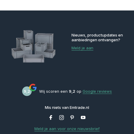
Nieuws, productupdates en
aanbiedingen ontvangen?
Meld je aan
9,2
Wij scoren een
9,2
op
Google reviews
Mis niets van Emtrade.nl
Meld je aan voor onze nieuwsbrief