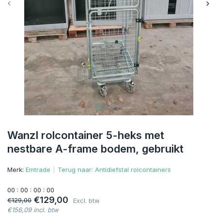
Wanzl rolcontainer 5-heks met
nestbare A-frame bodem, gebruikt
Merk:
Emtrade
Terug naar: Antidiefstal rolcontainers
0
0
:
0
0
:
0
0
:
0
0
€129,00
€129,00
Excl. btw
€156,09 incl. btw