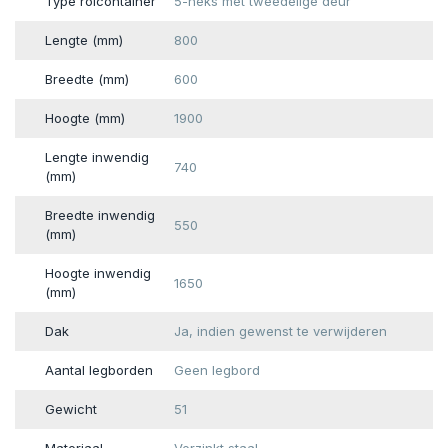
Type rolcontainer
5-heks met tweedelige deur
Lengte (mm)
800
Breedte (mm)
600
Hoogte (mm)
1900
Lengte inwendig
740
(mm)
Breedte inwendig
550
(mm)
Hoogte inwendig
1650
(mm)
Dak
Ja, indien gewenst te verwijderen
Aantal legborden
Geen legbord
Gewicht
51