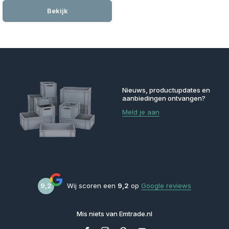
Bekijk
Nieuws, productupdates en
aanbiedingen ontvangen?
Meld je aan
9,2
Wij scoren een
9,2
op
Google reviews
Mis niets van Emtrade.nl