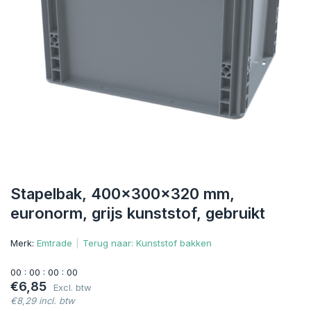
Stapelbak, 400x300x320 mm,
euronorm, grijs kunststof, gebruikt
Merk:
Emtrade
Terug naar: Kunststof bakken
0
0
:
0
0
:
0
0
:
0
0
€6,85
Excl. btw
€8,29 incl. btw