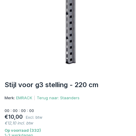
Stijl voor g3 stelling - 220 cm
Merk:
EMRACK
Terug naar: Staanders
0
0
:
0
0
:
0
0
:
0
0
€10,00
Excl. btw
€12,10 incl. btw
Op voorraad (332)
1-3 werkdagen