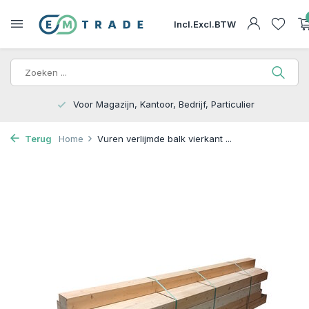
Incl.
Excl.
BTW
15.000m2 op Voorraad | Bezorgen of Afhalen
Terug
Home
Vuren verlijmde balk vierkant ...