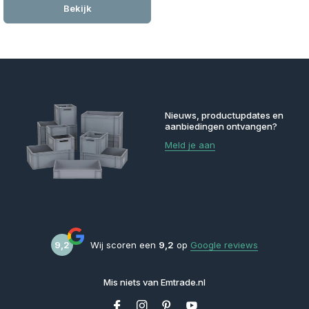
Bekijk
Nieuws, productupdates en
aanbiedingen ontvangen?
Meld je aan
9,2
Wij scoren een
9,2
op
Google reviews
Mis niets van Emtrade.nl