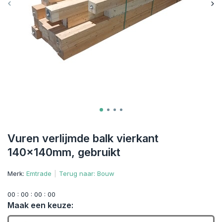
Vuren verlijmde balk vierkant
140x140mm, gebruikt
Merk:
Emtrade
Terug naar: Bouw
0
0
:
0
0
:
0
0
:
0
0
Maak een keuze: