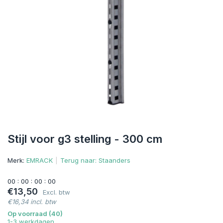
Stijl voor g3 stelling - 300 cm
Merk:
EMRACK
Terug naar: Staanders
0
0
:
0
0
:
0
0
:
0
0
€13,50
Excl. btw
€16,34 incl. btw
Op voorraad (40)
1-3 werkdagen