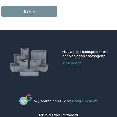
Bekijk
Nieuws, productupdates en
aanbiedingen ontvangen?
Meld je aan
9,2
Wij scoren een
9,2
op
Google reviews
Mis niets van Emtrade.nl